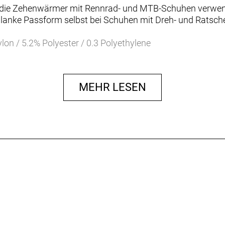
en die Zehenwärmer mit Rennrad- und MTB-Schuhen verwe
schlanke Passform selbst bei Schuhen mit Dreh- und Ratsc
lon / 5.2% Polyester / 0.3 Polyethylene
MEHR LESEN