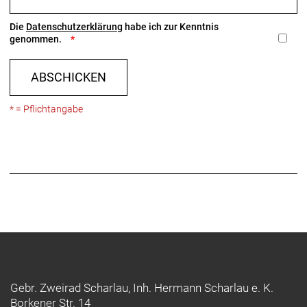
Die
Datenschutzerklärung
habe ich zur Kenntnis
genommen.
ABSCHICKEN
* = Pflichtangabe
Gebr. Zweirad Scharlau, Inh. Hermann Scharlau e. K.
Borkener Str. 14