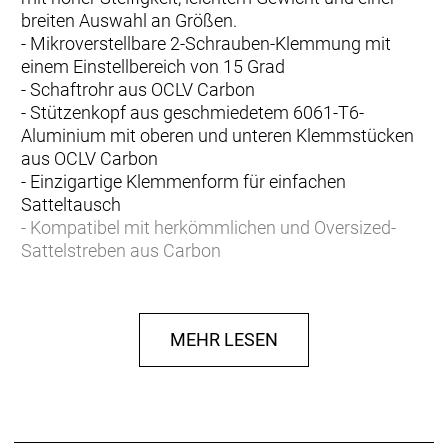
breiten Auswahl an Größen.
- Mikroverstellbare 2-Schrauben-Klemmung mit
einem Einstellbereich von 15 Grad
- Schaftrohr aus OCLV Carbon
- Stützenkopf aus geschmiedetem 6061-T6-
Aluminium mit oberen und unteren Klemmstücken
aus OCLV Carbon
- Einzigartige Klemmenform für einfachen
Satteltausch
- Kompatibel mit herkömmlichen und Oversized-
Sattelstreben aus Carbon
- Anzugsdrehmoment für Sattelklemme: 12 Nm
- Für den Einsatz am Rennrad oder Mountainbike
geeignet
MEHR LESEN