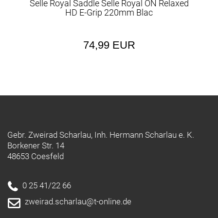
Selle Royal Saddle Selle Royal ON Relaxed
HD E-Grip 220mm Blac
74,99 EUR
Gebr. Zweirad Scharlau, Inh. Hermann Scharlau e. K.
Borkener Str. 14
48653 Coesfeld
0 25 41/22 66
zweirad.scharlau@t-online.de