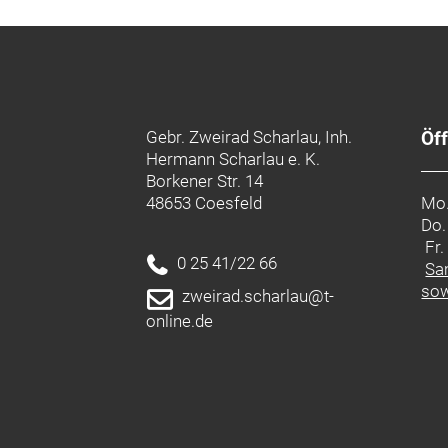
Gebr. Zweirad Scharlau, Inh.
Öf
Hermann Scharlau e. K.
Borkener Str. 14
48653 Coesfeld
Mo.
Do.
Fr
0 25 41/22 66
Sa
sow
zweirad.scharlau@t-
online.de