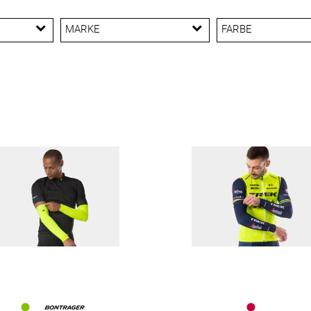
MARKE
FARBE
Bontrager
Santini
Trek