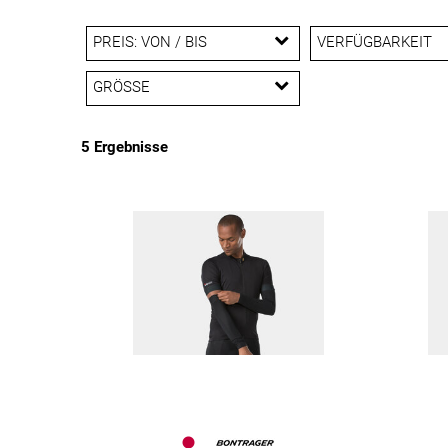
PREIS: VON / BIS
VERFÜGBARKEIT
GRÖSSE
EUR
XS
XL
M
5 Ergebnisse
EUR
L
M/L