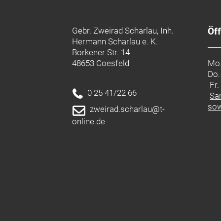
Gebr. Zweirad Scharlau, Inh.
Öf
Hermann Scharlau e. K.
Borkener Str. 14
48653 Coesfeld
Mo.
Do.
Fr
0 25 41/22 66
Sa
sow
zweirad.scharlau@t-
online.de