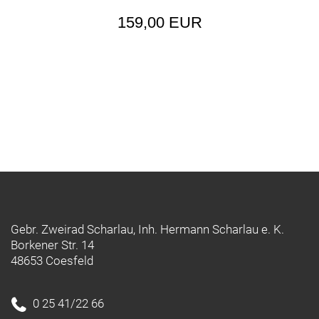
159,00 EUR
Gebr. Zweirad Scharlau, Inh. Hermann Scharlau e. K.
Borkener Str. 14
48653 Coesfeld
0 25 41/22 66