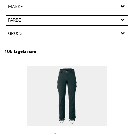
MARKE
PREISFILTER ANWENDEN
Bontrager
Fox Racing
Rapha
Santini
FARBE
Trek
Unbekannt
GRÖSSE
XS
M
L
XL
XXL
S
106 Ergebnisse