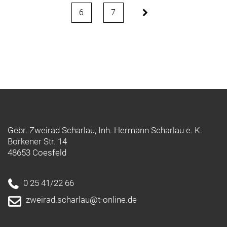
6
7
Gebr. Zweirad Scharlau, Inh. Hermann Scharlau e. K.
Borkener Str. 14
48653 Coesfeld
0 25 41/22 66
zweirad.scharlau@t-online.de