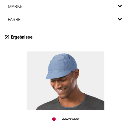
MARKE
PREISFILTER ANWENDEN
Bontrager
Electra
Rapha
Santini
FARBE
Trek
Unbekannt
59 Ergebnisse