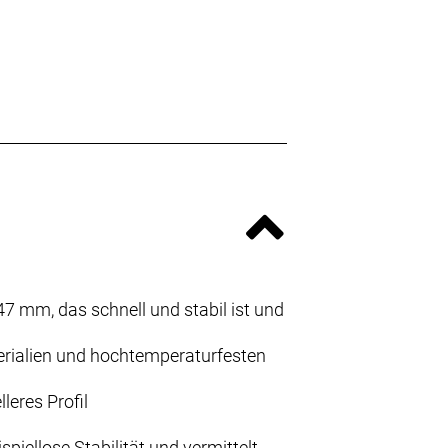
47 mm, das schnell und stabil ist und
erialien und hochtemperaturfesten
leres Profil
piellose Stabilität und vermittelt