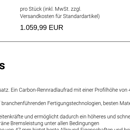
pro Stück (inkl. MwSt. zzgl.
Versandkosten für Standardartikel
)
1.059,99 EUR
s
satz. Ein Carbon-Rennradlaufrad mit einer Profilhöhe von 
f branchenführenden Fertigungstechnologien, besten Mat
Seitenkräfte und ermöglicht dadurch ein höheres und schnel
eräne Bremsleistung unter allen Bedingungen
öhe von 47 mm bietet beste Allround-Eigenschaften und beis