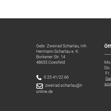
Gebr. Zweirad Scharlau, Inh.
Öf
Hermann Scharlau e. K.
Borkener Str. 14
48653 Coesfeld
Mo.
Do.
Fr
0 25 41/22 66
Sa
sow
zweirad.scharlau@t-
online.de