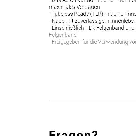
maximales Vertrauen
- Tubeless Ready (TLR) mit einer In
- Nabe mit zuverlässigem Innenlebe
- Einschließlich TLR-Felgenband und
Felgenband
- Freigegeben für die Verwendung v
Mit lebenslanger Garantie
Carbonlaufräder drücken das Gesamt
entscheidest, ist deine Investition b
lebenslange Garantie abgedeckt.
Seitenwind? Kaum spürbar.
Auf der offenen Straße kann der Win
das mehr kann als gute Ergebnisse be
Bedingungen optimiert, selbst bei st
Fragen?