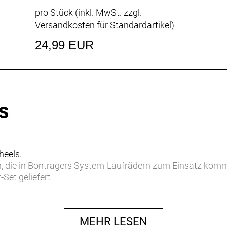
pro Stück (inkl. MwSt. zzgl.
Versandkosten für Standardartikel
)
24,99 EUR
s
heels.
en, die in Bontragers System-Laufrädern zum Einsatz kom
Set geliefert
MEHR LESEN