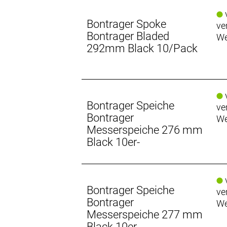
v
Bontrager Spoke
ve
Bontrager Bladed
We
292mm Black 10/Pack
v
Bontrager Speiche
ve
Bontrager
We
Messerspeiche 276 mm
Black 10er-
v
Bontrager Speiche
ve
Bontrager
We
Messerspeiche 277 mm
Black 10er-