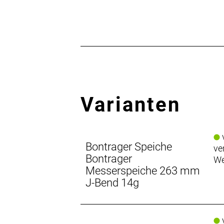
Varianten
v
Bontrager Speiche
ve
Bontrager
We
Messerspeiche 263 mm
J-Bend 14g
v