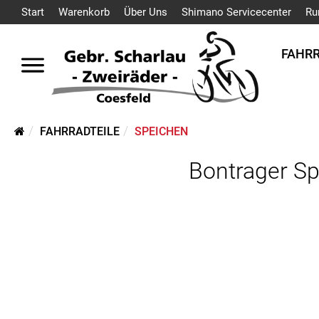
Start
Warenkorb
Über Uns
Shimano Servicecenter
Ru
FAHR
FAHRRADTEILE
SPEICHEN
Bontrager S