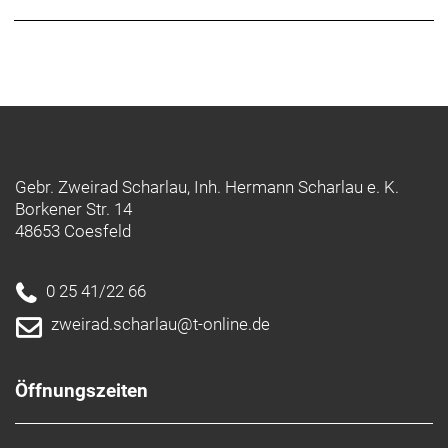
Die Aeolus XXX zeichnen sich durch eine Innenbreite
von 21 mm sowie komplett neuer Felgenprofile aus,
optimiert für jede Profilhöhe sowie den
Einsatzzweck. Das Ergebnis ist ein klassisches
Aeolus-Fahrverhalten mit klassenführender
Aerodynamik und Stabilität bei allen drei
Profilhöhen.
Gebr. Zweirad Scharlau, Inh. Hermann Scharlau e. K.
Überlegene Aerodynamik
Borkener Str. 14
Im Gegensatz zu seinen Mitbewerbern, wurde das
48653 Coesfeld
Aeolus XXX für aerodynamische Performance bei
jeglichen Windbedingungen optimiert. Wir haben
über 10.000 Felgenprofile entwickelt und getestet,
0 25 41/22 66
um letztendlich drei Profilhöhen zu definieren, die
zweirad.scharlau@t-online.de
führend bei Speed, Stabilität und Gewicht sind.
Carbon Care Wheel Lo
Öffnungszeiten
Alle Carbonlaufräder