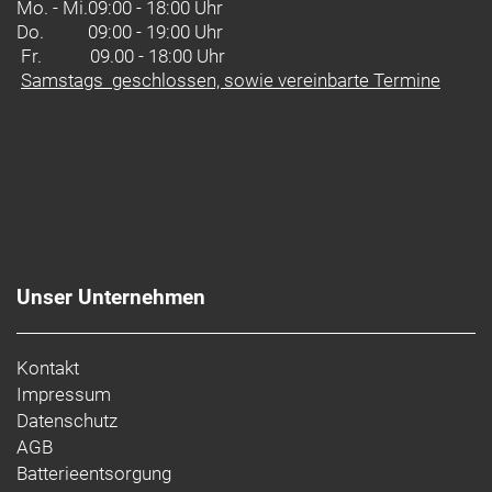
Perfekt kombiniert
Mo. - Mi.
09:00 - 18:00 Uhr
Bontrager bietet eine Tubless-Komplettsystem,
Do.
09:00 - 19:00 Uhr
einschließlich Laufrädern, Reifen, Dichtmittel,
Fr. 09.00 - 18:00 Uhr
Ventilen und Felgenbändern. Für eine optimale
Samstags geschlossen, sowie vereinbarte Termine
Performance und hohe Benutzerfreundlichkeit
wurden alle Komponenten auf ein perfektes
Zusammenspiel abgestimmt.
Unser Unternehmen
Kontakt
Impressum
Datenschutz
AGB
Batterieentsorgung