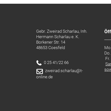
Gebr. Zweirad Scharlau, Inh.
Öf
Hermann Scharlau e. K.
Borkener Str. 14
48653 Coesfeld
Mo.
Do.
Fr
0 25 41/22 66
Sa
sow
zweirad.scharlau@t-
online.de