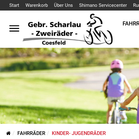
Start
Warenkorb
Über Uns
Shimano Servicecenter
Ru
FAHR
FAHRRÄDER
KINDER- JUGENDRÄDER