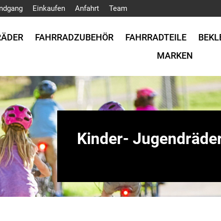
ndgang
Einkaufen
Anfahrt
Team
RÄDER
FAHRRADZUBEHÖR
FAHRRADTEILE
BEKL
MARKEN
Kinder- Jugendräde