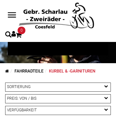
Kurbel & -garnituren
0
FAHRRADTEILE
KURBEL & -GARNITUREN
SORTIERUNG
PREIS: VON / BIS
EUR
VERFÜGBARKEIT
EUR