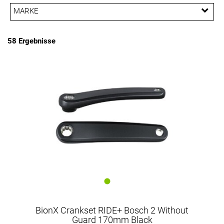
MARKE
PREISFILTER ANWENDEN
BionX
E*Thirteen
Electra
FSA
58 Ergebnisse
Gates
PRAXIS
Prowheel
Shimano
Trek
BionX Crankset RIDE+ Bosch 2 Without
Guard 170mm Black