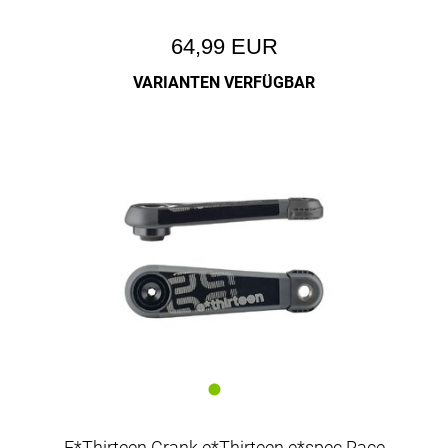
64,99 EUR
VARIANTEN VERFÜGBAR
E*Thirteen Crank e*Thirteen e*spec Race