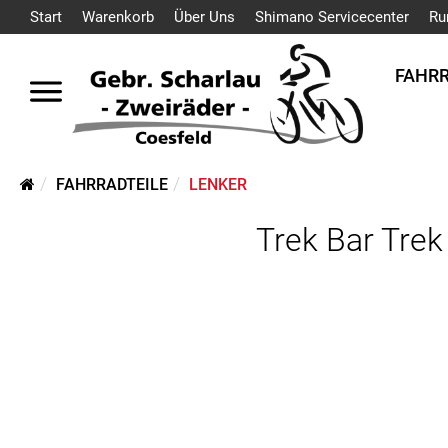
Start
Warenkorb
Über Uns
Shimano Servicecenter
Ru
FAHR
FAHRRADTEILE
LENKER
Trek Bar Tre