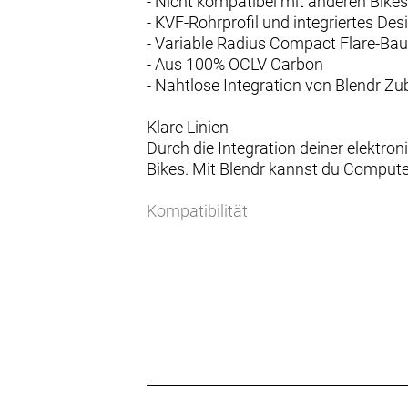
- Nicht kompatibel mit anderen Bike
- KVF-Rohrprofil und integriertes Des
- Variable Radius Compact Flare-Bau
- Aus 100% OCLV Carbon
- Nahtlose Integration von Blendr Zu
Klare Linien
Durch die Integration deiner elektro
Bikes. Mit Blendr kannst du Compute
Kompatibilität
Nicht alle Blendr-Teile sind gleich. 
du dir die richtigen Teile für dein Bike