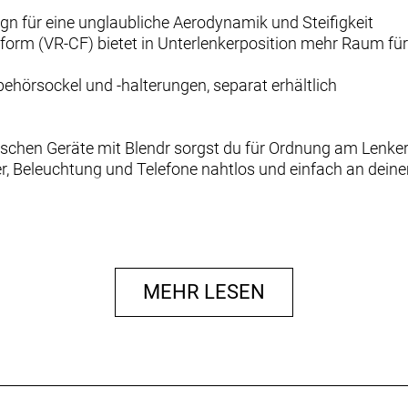
s
ign für eine unglaubliche Aerodynamik und Steifigkeit
form (VR-CF) bietet in Unterlenkerposition mehr Raum fü
behörsockel und -halterungen, separat erhältlich
nischen Geräte mit Blendr sorgst du für Ordnung am Lenker 
r, Beleuchtung und Telefone nahtlos und einfach an deine
Klicke auf „Mehr erfahren“, um unsere Kompatibilitätstabell
 holst.
MEHR LESEN