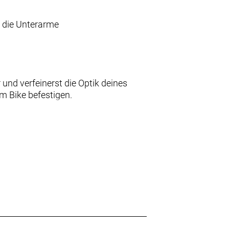
r die Unterarme
und verfeinerst die Optik deines
m Bike befestigen.
e aufzurufen und sicherzustellen, dass