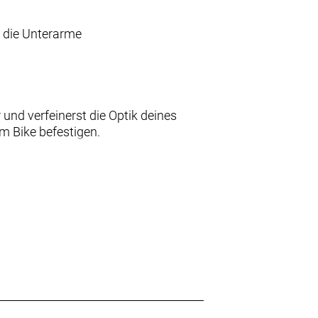
r die Unterarme
und verfeinerst die Optik deines
m Bike befestigen.
e aufzurufen und sicherzustellen, dass