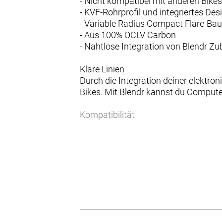
- Nicht kompatibel mit anderen Bike
- KVF-Rohrprofil und integriertes Des
- Variable Radius Compact Flare-Bau
- Aus 100% OCLV Carbon
- Nahtlose Integration von Blendr Zu
Klare Linien
Durch die Integration deiner elektro
Bikes. Mit Blendr kannst du Compute
Kompatibilität
Nicht alle Blendr-Teile sind gleich. 
du dir die richtigen Teile für dein Bike