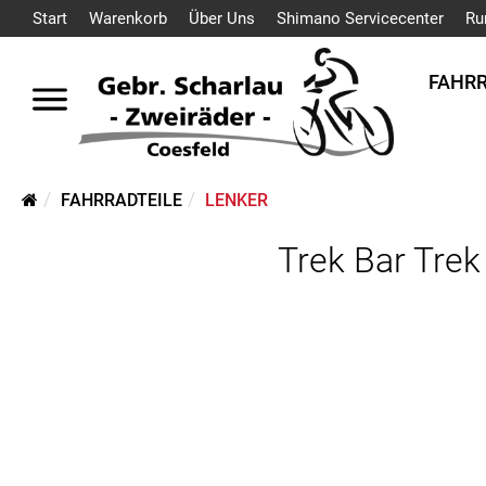
Start
Warenkorb
Über Uns
Shimano Servicecenter
Ru
FAHR
FAHRRADTEILE
LENKER
Trek Bar Tre