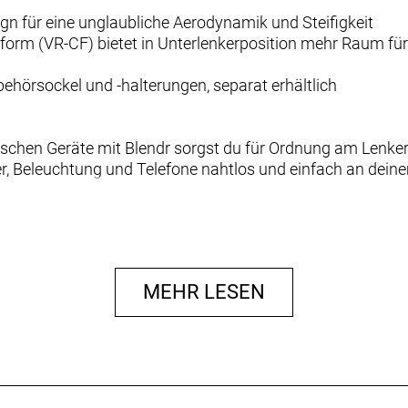
s
ign für eine unglaubliche Aerodynamik und Steifigkeit
form (VR-CF) bietet in Unterlenkerposition mehr Raum fü
behörsockel und -halterungen, separat erhältlich
nischen Geräte mit Blendr sorgst du für Ordnung am Lenker 
r, Beleuchtung und Telefone nahtlos und einfach an deine
Klicke auf „Mehr erfahren“, um unsere Kompatibilitätstabell
 holst.
MEHR LESEN