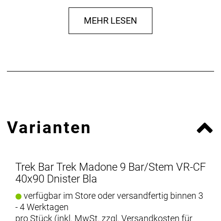
Klare Linien
MEHR LESEN
Durch die Integration deiner elektronischen Geräte
mit Blendr sorgst du für Ordnung am Lenker und
verfeinerst die Optik deines Bikes. Mit Blendr kannst
du Computer, Beleuchtung und Telefone nahtlos
und einfach an deinem Bike befestigen.
Kompatibilität
Nicht alle Blendr-Teile sind gleich. Klicke auf „Mehr
erfahren“, um unsere Kompatibilitätstabelle
Varianten
aufzurufen und sicherzustellen, dass du dir die
richtigen Teile für dein Bike holst.
Trek Bar Trek Madone 9 Bar/Stem VR-CF
40x90 Dnister Bla
verfügbar im Store oder versandfertig binnen 3
- 4 Werktagen
pro Stück (inkl. MwSt. zzgl.
Versandkosten für