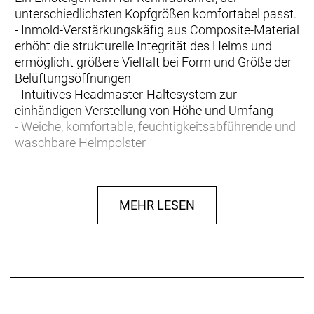
unterschiedlichsten Kopfgrößen komfortabel passt.
- Inmold-Verstärkungskäfig aus Composite-Material
erhöht die strukturelle Integrität des Helms und
ermöglicht größere Vielfalt bei Form und Größe der
Belüftungsöffnungen
- Intuitives Headmaster-Haltesystem zur
einhändigen Verstellung von Höhe und Umfang
- Weiche, komfortable, feuchtigkeitsabführende und
waschbare Helmpolster
- FlatLock-Riementeiler erleichtern die
Helmanpassung dank festgelegter
Riemenpositionen
MEHR LESEN
- Innen durchgehende Belüftungskanäle führen die
Luft am Kopf entlang durch den Helm
- Unsere Crash Replacement Guarantee bietet
kostenlosen Ersatz, wenn dein Helm im ersten Jahr
ab Kaufdatum durch einen Sturz beschädigt wird
- Materialtyp: Feuchtigkeitsabführende Polster