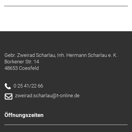
Die Aeolus XXX zeichnen sich durch eine Innenbreite
von 21 mm sowie komplett neuer Felgenprofile aus,
optimiert für jede Profilhöhe sowie den
Einsatzzweck. Das Ergebnis ist ein klassisches
Aeolus-Fahrverhalten mit klassenführender
Aerodynamik und Stabilität bei allen drei
Profilhöhen.
Gebr. Zweirad Scharlau, Inh. Hermann Scharlau e. K.
Überlegene Aerodynamik
Borkener Str. 14
Im Gegensatz zu seinen Mitbewerbern, wurde das
48653 Coesfeld
Aeolus XXX für aerodynamische Performance bei
jeglichen Windbedingungen optimiert. Wir haben
über 10.000 Felgenprofile entwickelt und getestet,
0 25 41/22 66
um letztendlich drei Profilhöhen zu definieren, die
zweirad.scharlau@t-online.de
führend bei Speed, Stabilität und Gewicht sind.
Carbon Care Wheel Lo
Öffnungszeiten
Alle Carbonlaufräder