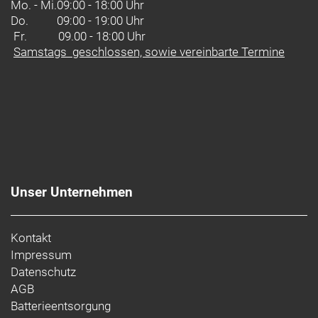
Perfekt kombiniert
Mo. - Mi.
09:00 - 18:00 Uhr
Bontrager bietet eine Tubless-Komplettsystem,
Do.
09:00 - 19:00 Uhr
einschließlich Laufrädern, Reifen, Dichtmittel,
Fr. 09.00 - 18:00 Uhr
Ventilen und Felgenbändern. Für eine optimale
Samstags geschlossen, sowie vereinbarte Termine
Performance und hohe Benutzerfreundlichkeit
wurden alle Komponenten auf ein perfektes
Zusammenspiel abgestimmt.
Unser Unternehmen
Kontakt
Impressum
Datenschutz
AGB
Batterieentsorgung