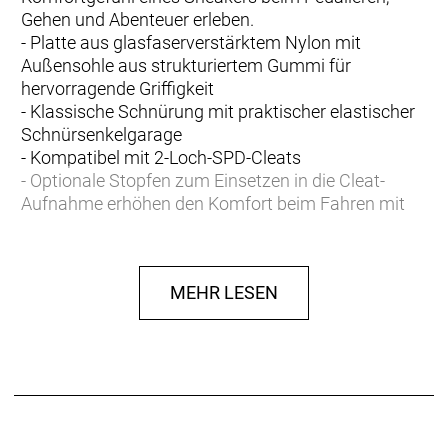
Gehen und Abenteuer erleben.
- Platte aus glasfaserverstärktem Nylon mit
Außensohle aus strukturiertem Gummi für
hervorragende Griffigkeit
- Klassische Schnürung mit praktischer elastischer
Schnürsenkelgarage
- Kompatibel mit 2-Loch-SPD-Cleats
- Optionale Stopfen zum Einsetzen in die Cleat-
Aufnahme erhöhen den Komfort beim Fahren mit
Plattformpedalen
- Fasergehalt (Liner): 100% Polyester
MEHR LESEN
- Fasergehalt (Sohle): 100% Gummi
- Fasergehalt (oben): 60,9% Polyester, 37,1% PU, 2%
TPU