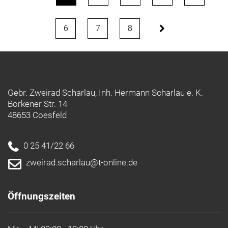
6
7
8
Gebr. Zweirad Scharlau, Inh. Hermann Scharlau e. K.
Borkener Str. 14
48653 Coesfeld
0 25 41/22 66
zweirad.scharlau@t-online.de
Öffnungszeiten