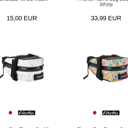
Tandems
Taschen
White
Vorbauten
15,00 EUR
33,99 EUR
Vorderrad-Taschen
Werkzeuge
Zubehör für Helme