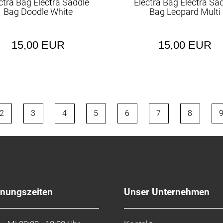
ctra Bag Electra Saddle
Electra Bag Electra Sa
Bag Doodle White
Bag Leopard Multi
15,00 EUR
15,00 EUR
2
3
4
5
6
7
8
fnungszeiten
Unser Unternehmen