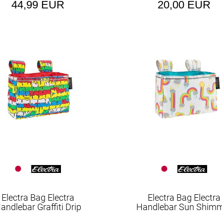
44,99 EUR
20,00 EUR
Kettenschlösser
Klingeln & Hupen
Koffer & Trunk Bags
Kopfbedeckungen
Körbe
Kurbel & -garnituren
Laufräder
Lenker
Lenker-Taschen
Naben
Packtaschen
Electra Bag Electra
Electra Bag Electra
Pedale
andlebar Graffiti Drip
Handlebar Sun Shim