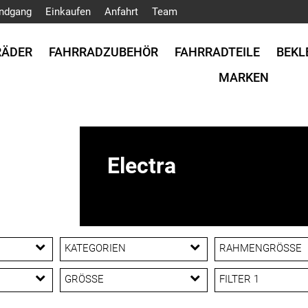
ndgang
Einkaufen
Anfahrt
Team
RÄDER
FAHRRADZUBEHÖR
FAHRRADTEILE
BEKL
MARKEN
Electra
KATEGORIEN
RAHMENGRÖSSE
Allround-Helme
M
L
S
GRÖSSE
FILTER 1
Batterien
Bremsen
en
S
M
L
Trekking-City