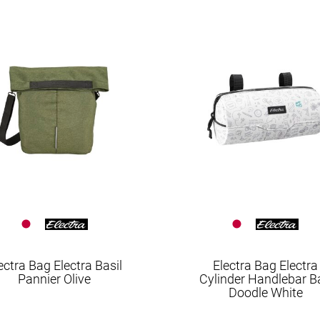
Cityräder
E-Cruiser
E-Trekking-City
Felgen
Flaschenhalter
FX-Fitness
Gabeln
Gepäckträger
Griffe
Helme & Zubehör
Hinterrad-Taschen
Innenlager
Kabel
ectra Bag Electra Basil
Electra Bag Electra
Pannier Olive
Cylinder Handlebar B
Ketten
Doodle White
Kettenblätter