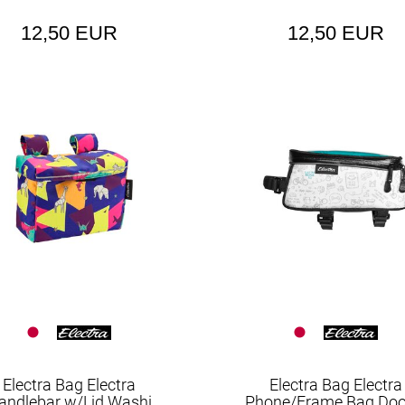
Pflegemittel
Reifen
12,50 EUR
12,50 EUR
Sättel
Sattel-Taschen
Sattelstützen
Schaltwerke
Schläuche
Schlosszubehör
Schrauben
Schutzbleche
Socken
Spiegel
Ständer
Steuersätze
Electra Bag Electra
Electra Bag Electra
andlebar w/Lid Washi
Phone/Frame Bag Doo