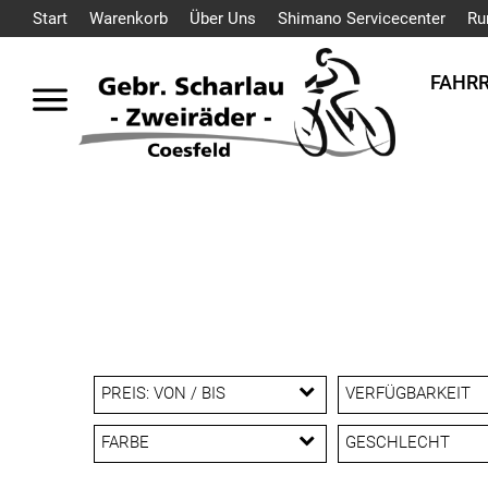
Start
Warenkorb
Über Uns
Shimano Servicecenter
Ru
FAHR
PREIS: VON / BIS
VERFÜGBARKEIT
FARBE
GESCHLECHT
EUR
Herren
Dam