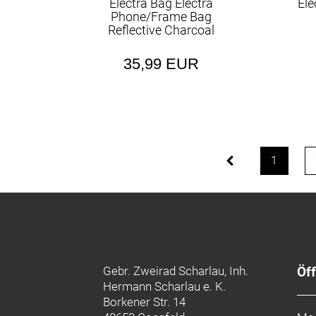
Electra Bag Electra
Ele
Phone/Frame Bag
Reflective Charcoal
35,99 EUR
1
Gebr. Zweirad Scharlau, Inh.
Öf
Hermann Scharlau e. K.
Borkener Str. 14