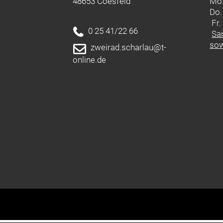
48653 Coesfeld
Mo.
Do.
Fr
0 25 41/22 66
Sa
sow
zweirad.scharlau@t-
online.de