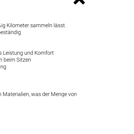
ißig Kilometer sammeln lässt.
beständig
us Leistung und Komfort
n beim Sitzen
ung
n Materialien, was der Menge von
Stunden Länge für eine optimale