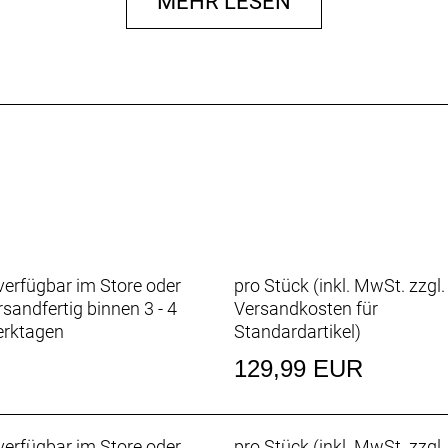
MEHR LESEN
rseite
chutz vor widrigen Witterungsbedingungen wind- und wass
 die Atmungsaktivität am Rumpf.
cken schützen vor hochgeschleudertem Dreck.
erlängert ihre Lebensdauer, sorgt für ein angenehmeres T
sser im Schonwaschgang und hänge es danach zum Trock
erfügbar im Store oder
pro Stück (inkl. MwSt. zzgl.
rsandfertig binnen 3 - 4
Versandkosten für
rktagen
Standardartikel
)
129,99 EUR
cyceltes Polyester, Rückseite: 76 % Nylon / 24 % Spandex 
erfügbar im Store oder
pro Stück (inkl. MwSt. zzgl.