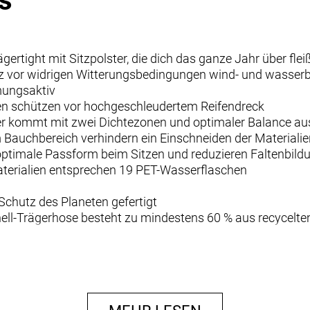
s
ertight mit Sitzpolster, die dich das ganze Jahr über fle
utz vor widrigen Witterungsbedingungen wind- und wasser
mungsaktiv
en schützen vor hochgeschleudertem Reifendreck
ter kommt mit zwei Dichtezonen und optimaler Balance a
Bauchbereich verhindern ein Einschneiden der Materialie
 optimale Passform beim Sitzen und reduzieren Faltenbild
aterialien entsprechen 19 PET-Wasserflaschen
 Schutz des Planeten gefertigt
hell-Trägerhose besteht zu mindestens 60 % aus recycelte
Dichtezonen sorgt auf Ausfahrten mit bis zu zweieinhalb 
rt.