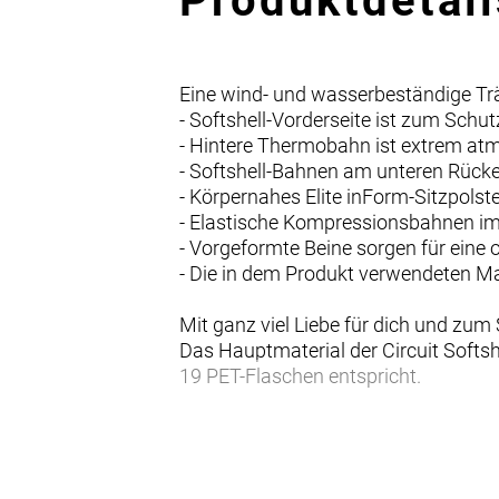
Produktdetail
Eine wind- und wasserbeständige Träg
- Softshell-Vorderseite ist zum Sch
- Hintere Thermobahn ist extrem at
- Softshell-Bahnen am unteren Rück
- Körpernahes Elite inForm-Sitzpols
- Elastische Kompressionsbahnen im 
- Vorgeformte Beine sorgen für eine
- Die in dem Produkt verwendeten M
Mit ganz viel Liebe für dich und zum
Das Hauptmaterial der Circuit Softs
19 PET-Flaschen entspricht.
Elite inForm-Sitzpolster
Dieses passgenaue Polster mit zwei 
Balance aus Performance und Komfo