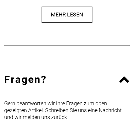
- Lieferbar in vielen unterschiedlichen Größen und
Dosierungsmethoden
MEHR LESEN
- Kartusche mit 3 oz (85 g) ist kompatibel mit der
Bontrager Fettpresse
Fragen?
Gern beantworten wir Ihre Fragen zum oben
gezeigten Artikel. Schreiben Sie uns eine Nachricht
und wir melden uns zurück