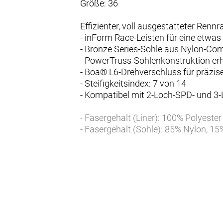
Größe: 36
Effizienter, voll ausgestatteter Ren
- inForm Race-Leisten für eine etw
- Bronze Series-Sohle aus Nylon-Com
- PowerTruss-Sohlenkonstruktion er
- Boa® L6-Drehverschluss für präzise
- Steifigkeitsindex: 7 von 14
- Kompatibel mit 2-Loch-SPD- und 3-L
- Fasergehalt (Liner): 100% Polyester
- Fasergehalt (Sohle): 85% Nylon, 15
- Fasergehalt (oben): 56,9% PU, 10,5