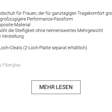
nradschuh für Frauen, der für ganztägigen Tragekomfort gro
as großzügigere Performance-Passform
posite-Material
höht die Steifigkeit ohne nennenswertes Mehrgewicht
 Verstellung
och-Cleats (2-Loch-Platte separat erhältlich)
% Fiberglas
% Polyester, 32,2% Nylon, 0,4% Stahl
MEHR LESEN