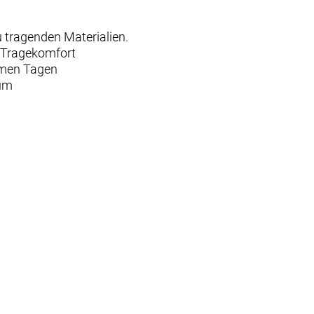
 tragenden Materialien.
n Tragekomfort
rmen Tagen
aum
z