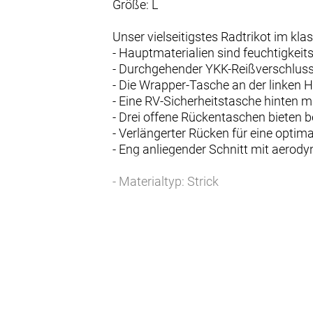
Größe: L
Unser vielseitigstes Radtrikot im k
- Hauptmaterialien sind feuchtigkei
- Durchgehender YKK-Reißverschluss
- Die Wrapper-Tasche an der linken H
- Eine RV-Sicherheitstasche hinten 
- Drei offene Rückentaschen bieten 
- Verlängerter Rücken für eine opti
- Eng anliegender Schnitt mit aero
- Materialtyp: Strick
- Fasergehalt: 89% Polyester, 11% S