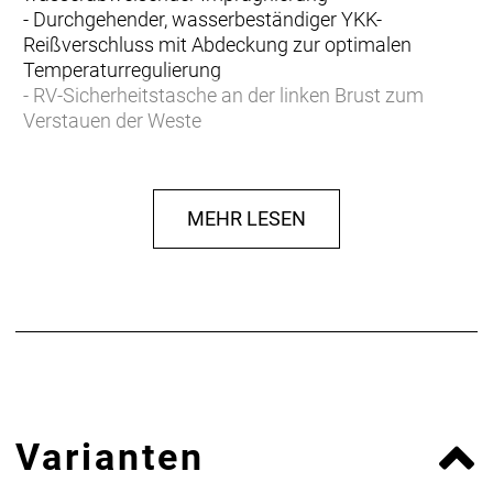
- Durchgehender, wasserbeständiger YKK-
Reißverschluss mit Abdeckung zur optimalen
Temperaturregulierung
- RV-Sicherheitstasche an der linken Brust zum
Verstauen der Weste
- Verlängerter Rücken und mittels Zugkordel
verstellbarer Saum für optimale Passform auf dem
Bike
MEHR LESEN
- Körpernaher Schnitt folgt den Konturen deines
Körpers, ohne deine Beweglichkeit einzuschränken
- Materialtyp: Webstoff
- Fasergehalt: 100% Polyester
Varianten