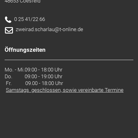
48653 Coesfeld
austauschbare ausfallenden, Belt Split,
Schlossaufnahme
0 25 41/22 66
Rahmengröße: XXL
zweirad.scharlau@t-online.de
Rahmenmaterial: Aluminium
Öffnungszeiten
Gangschaltung: Shimano GRX RX822, langer Käfig
Anzahl Gänge: 1
Mo. - Mi.
09:00 - 18:00 Uhr
Do.
09:00 - 19:00 Uhr
Hinterradbremse: Shimano GRX RX610
Fr. 09.00 - 18:00 Uhr
Bremschalthebel mit hydraulischer
Samstags geschlossen, sowie vereinbarte Termine
Scheibenbremse GRX RX410 // Shimano GRX
RX610 Bremschalthebel mit hydraulischer
Scheibenbremse GRX RX410
Shimano RT30, Centerlock-Scheibenaufnahme,
180 mm