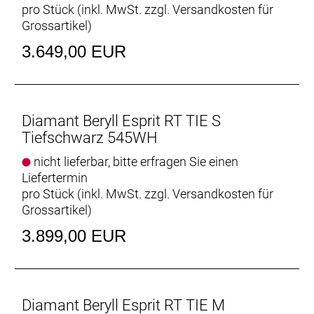
Display: Bosch Intuvia 100, smart system
pro Stück (inkl. MwSt. zzgl.
Versandkosten für
Grossartikel
)
Displayposition: Lenker (zentral)
3.649,00 EUR
Walkassist: Ja
Diamant Beryll Esprit RT TIE S
Tiefschwarz 545WH
nicht lieferbar, bitte erfragen Sie einen
Liefertermin
pro Stück (inkl. MwSt. zzgl.
Versandkosten für
Grossartikel
)
3.899,00 EUR
Diamant Beryll Esprit RT TIE M