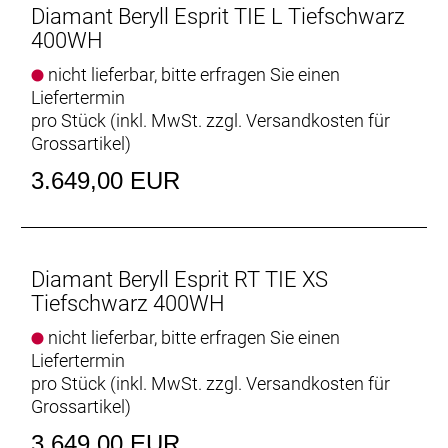
Diamant Beryll Esprit TIE L Tiefschwarz
Lenkervorbau: Bontrager Aluminium, 31,8 mm,
400WH
verstellbar, Blendr-kompatibel
nicht lieferbar, bitte erfragen Sie einen
Liefertermin
Lenkerband Griffe: Herrmans Clik, ergonomisch, mit
pro Stück (inkl. MwSt. zzgl.
Versandkosten für
Klemmung // Herrmans Clik, ergonomisch, mit
Grossartikel
)
Klemmung
3.649,00 EUR
Sattel: Selle Royal Nuvola
Sattelstütze: Aluminium, gefedert, 31,6 mm,
300 mm Länge
Diamant Beryll Esprit RT TIE XS
Tiefschwarz 400WH
Räder: Bontrager Connection, Hohlkammerfelge, 32-
Loch, 20 mm Innenweite, Presta-Ventil
nicht lieferbar, bitte erfragen Sie einen
Shimano QC300, Centerlock
Liefertermin
Shimano Nexus C7000, 5fach
pro Stück (inkl. MwSt. zzgl.
Versandkosten für
Grossartikel
)
Gepäckträger: MIK-Gepäckträger aus Aluminium
3.649,00 EUR