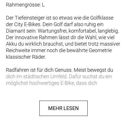
Rahmengrösse: L
Der Tiefeinsteiger ist so etwas wie die Golfklasse
der City E-Bikes. Dein Golf darf also ruhig ein
Diamant sein: Wartungsfrei, komfortabel, langlebig.
Der innovative Rahmen lässt dir die Wahl, wie viel
Akku du wirklich brauchst, und bietet trotz massiver
Reichweite immer noch die bewährte Geometrie
klassischer Räder.
Radfahren ist für dich Genuss. Meist bewegst du
dich im städtischen Umfeld. Dafür suchst du ein
möglichst hochwertiges E-Bike, dass dich
zuverlässig unterstützt. Du setzt auf moderne
Technik und modernes, aber natürliches Design,
denn du fährst ein E-Bike, keine Maschine.
MEHR LESEN
Das Beryll Esprit+ setzt auf einen wartungsfreien
Riemenantrieb von Gates: innovativ, sauber und