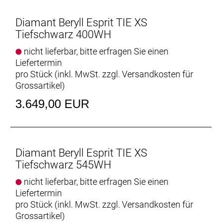
- Der bewährte Gates Carbonriemen gewährt
mehrere tausend Kilometer wartungsarmes Fahren
Diamant Beryll Esprit TIE XS
und verdreckt auch deine Hose nicht.
Tiefschwarz 400WH
- Der praktische Gepäckträger mit MIK-System von
nicht lieferbar, bitte erfragen Sie einen
Basil transportiert alles, was du willst, stabil und
Liefertermin
stoßgeschützt - bis zu einem Limit von 25kg.
pro Stück (inkl. MwSt. zzgl.
Versandkosten für
- Das Rahmenschloss ist schon dabei. Clever
Grossartikel
)
mitgedacht: Du nutzt dafür den gleichen Schlüssel
wie für deinen E-Bike-Akku.
3.649,00 EUR
Geschlecht: Damen
Rahmen: Alpha Smooth Aluminium, Removable
Diamant Beryll Esprit TIE XS
Integrated Battery, interne Zugführung,
Tiefschwarz 545WH
Motor Armor, Post Mount-
Scheibenbremsaufnahme, 135 x 5 mm
nicht lieferbar, bitte erfragen Sie einen
Schnellspannachse
Liefertermin
pro Stück (inkl. MwSt. zzgl.
Versandkosten für
Rahmengröße: L
Grossartikel
)