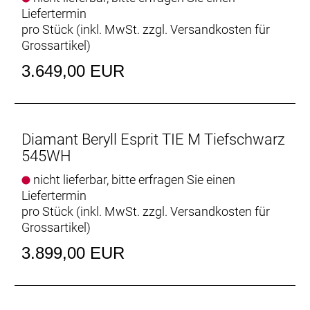
180 mm // Shimano EM300, Centerlock-
Liefertermin
Scheibenaufnahme, 160 mm
pro Stück (inkl. MwSt. zzgl.
Versandkosten für
Grossartikel
)
Gabel: SR Suntour NVX30, Spiralfeder, verstellbare
3.649,00 EUR
Federvorspannung, 100-mm-Schnellspannachse,
60 mm Federweg
Kurbelsatz: ProWheel, Aluminium, 175 mm
Diamant Beryll Esprit TIE M Tiefschwarz
Kurbelarmlänge
545WH
Kassette: Gates CDX, 36 Z., Stahl
nicht lieferbar, bitte erfragen Sie einen
Liefertermin
Kette: Gates CDX, 130 Z.
pro Stück (inkl. MwSt. zzgl.
Versandkosten für
Grossartikel
)
Steuersatz: Integrated, sealed cartridge bearing, 1-
3.899,00 EUR
1/8" top, 1.5" bottom
Lenker: Aluminium, 31,8 mm Klemmung, 25 mm
Rise, 630 mm Breite