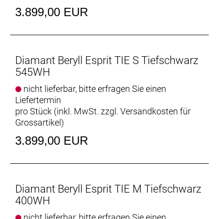
3.899,00 EUR
Rahmenmaterial: Aluminium
Gangschaltung: Shimano Nexus C7000, 5fach
Anzahl Gänge: 1
Diamant Beryll Esprit TIE S Tiefschwarz
545WH
Schalthebel: Shimano Nexus C7000, 5fach
nicht lieferbar, bitte erfragen Sie einen
Liefertermin
Hinterradbremse: Hydraulische Scheibenbremse
pro Stück (inkl. MwSt. zzgl.
Versandkosten für
Shimano MT200 // Hydraulische Scheibenbremse
Grossartikel
)
Shimano MT200
Shimano RT30, Centerlock-Scheibenaufnahme,
3.899,00 EUR
180 mm // Shimano EM300, Centerlock-
Scheibenaufnahme, 160 mm
Vorderradbremse: Hydraulische Scheibenbremse
Diamant Beryll Esprit TIE M Tiefschwarz
Shimano MT200 // Hydraulische Scheibenbremse
400WH
Shimano MT200
Shimano RT30, Centerlock-Scheibenaufnahme,
nicht lieferbar, bitte erfragen Sie einen