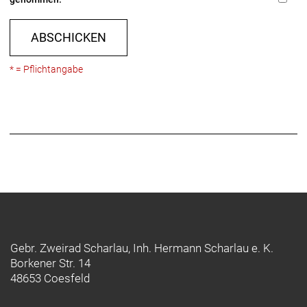
ABSCHICKEN
* = Pflichtangabe
Gebr. Zweirad Scharlau, Inh. Hermann Scharlau e. K.
Borkener Str. 14
48653 Coesfeld