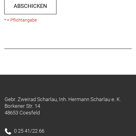
ABSCHICKEN
* = Pflichtangabe
Gebr. Zweirad Scharlau, Inh. Hermann Scharlau e. K.
Borkener Str. 14
48653 Coesfeld
0 25 41/22 66