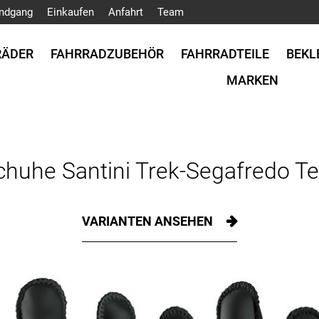
ndgang
Einkaufen
Anfahrt
Team
RÄDER
FAHRRADZUBEHÖR
FAHRRADTEILE
BEKL
MARKEN
chuhe Santini Trek-Segafredo Te
VARIANTEN ANSEHEN