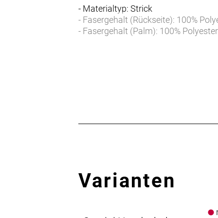
- Materialtyp: Strick
- Fasergehalt (Rückseite): 100% Poly
- Fasergehalt (Palm): 100% Polyeste
Varianten
n