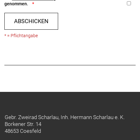
genommen.
ABSCHICKEN
* = Pflichtangabe
Gebr. Zweirad Scharlau, Inh. Hermann Scharlau e. K.
Borkener Str. 14
48653 Coesfeld