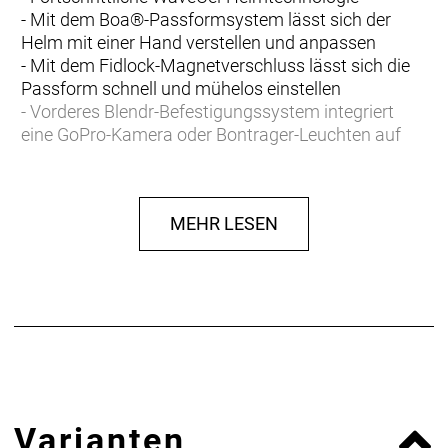
- Mit dem Boa®-Passformsystem lässt sich der
Helm mit einer Hand verstellen und anpassen
- Mit dem Fidlock-Magnetverschluss lässt sich die
Passform schnell und mühelos einstellen
- Vorderes Blendr-Befestigungssystem integriert
eine GoPro-Kamera oder Bontrager-Leuchten auf
unkomplizierte Weise
- Zusätzliches NoSweat-Pad mit Silikonkanälen hält
Schweiß von den Augen fern und sorgt für stets
MEHR LESEN
klare Sicht
- Erweiterte Hinterkopfabdeckung bietet
zusätzlichen Schutz
- Unsere Crash Replacement Guarantee bietet
kostenlosen Ersatz, wenn dein Helm im ersten Jahr
ab Kaufdatum durch einen Sturz beschädigt wird
Laut einer kürzlich durchgeführten Studie schützt
der Blaze WaveCel MTB-Helm im Vergleich zu
Varianten
herkömmlichen Schaumhelmen den Kopf bis zu 5