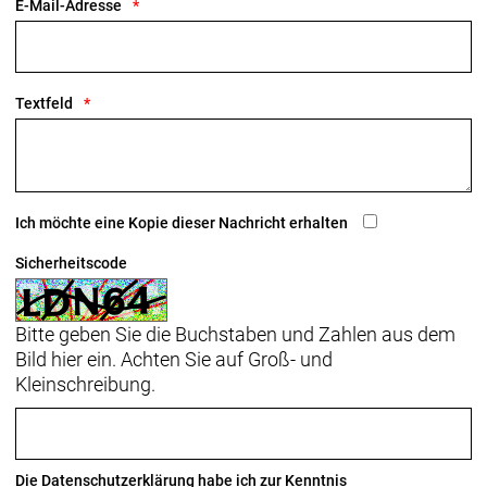
E-Mail-Adresse
Blendr-Integration
Blendr ist das ultimative Integrationssystem zur
sauberen und einfachen Befestigung von Bontrager-
Leuchten und GoPro-Kameras. Hole dir den cleanen,
Textfeld
stylischen Blaze WaveCel Helm und befestige einen
Scheinwerfer von Bontrager an der
Magnethalterung, um auf den Trails mehr und
besser zu s
Ich möchte eine Kopie dieser Nachricht erhalten
- Materialtyp: Feuchtigkeitsabführende Polster
Polycarbonate
Sicherheitscode
Bitte geben Sie die Buchstaben und Zahlen aus dem
Bild hier ein. Achten Sie auf Groß- und
Kleinschreibung.
Die
Datenschutzerklärung
habe ich zur Kenntnis