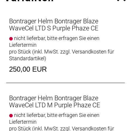
Mal wirksamer vor Verletzungen durch bestimmte
Fahrradunfälle.*
*Basierend auf der Verringerung der
Bontrager Helm Bontrager Blaze
Rotationsbeschleunigung bei einem Aufprall. Die
WaveCel LTD S Purple Phaze CE
Wahrscheinlichkeit einer Verletzung bei einem
Unfall ist von vielen Faktoren abhängig, wie etwa
nicht lieferbar, bitte erfragen Sie einen
von der Art des Aufpralls und vom
Liefertermin
Gesundheitszustand der beteiligten Person.
pro Stück (inkl. MwSt. zzgl.
Versandkosten für
Standardartikel
)
250,00 EUR
Was ist WaveCel?
WaveCel ist eine revolutionäre Helmtechnologie, die
im Vergleich zu herkömmlichen Schaumhelmen
wirksamer vor Kopfverletzungen durch bestimmte
Bontrager Helm Bontrager Blaze
Fahrradunfälle schützen kann. Seine
WaveCel LTD M Purple Phaze CE
komprimierbare Zellstruktur im Helminneren
nicht lieferbar, bitte erfragen Sie einen
funktioniert wie eine Art Knautschzone, die bei
Liefertermin
einem Sturz die Aufprallenergie absorbi
pro Stück (inkl. MwSt. zzgl.
Versandkosten für