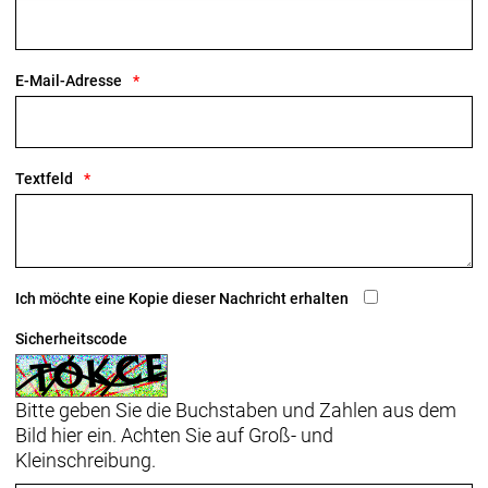
mit ihrer 5-Sterne-Bewertung Fahrradfahrern den
besten Schutz bieten.
E-Mail-Adresse
Blendr-Integration
Blendr ist das ultimative Integrationssystem zur
Textfeld
sauberen und einfachen Befestigung von Bontrager-
Leuchten und GoPro-Kameras. Hole dir den cleanen,
stylischen Blaze WaveCel Helm und befestige einen
Scheinwerfer von Bontrager an der
Magnethalterung, um auf den Trails mehr und
Ich möchte eine Kopie dieser Nachricht erhalten
besser zu s
Sicherheitscode
- Materialtyp: Feuchtigkeitsabführende Polster
Polycarbonate
Bitte geben Sie die Buchstaben und Zahlen aus dem
Bild hier ein. Achten Sie auf Groß- und
Kleinschreibung.