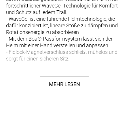
fortschrittlicher WaveCel-Technologie für Komfort
und Schutz auf jedem Trail.
- WaveCel ist eine führende Helmtechnologie, die
dafür konzipiert ist, lineare Stöße zu dämpfen und
Rotationsenergie zu absorbieren
- Mit dem Boa®-Passformsystem lässt sich der
Helm mit einer Hand verstellen und anpassen
- Fidlock-Magnetverschluss schließt mühelos und
sorgt für einen sicheren Sitz
- Vorderes Blendr-Befestigungssystem integriert
eine GoPro-Kamera oder Bontrager-Leuchten auf
unkomplizierte Weise
MEHR LESEN
- Zusätzliches NoSweat-Pad mit Silikonkanälen hält
Schweiß von den Augen fern und sorgt für stets
klare Sicht
- Erweiterte Hinterkopfabdeckung bietet
zusätzlichen Schutz
- Unsere Crash Replacement Guarantee bietet
kostenlosen Ersatz, wenn dein Helm im ersten Jahr