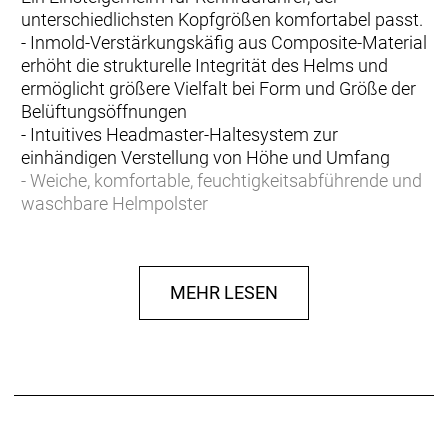
unterschiedlichsten Kopfgrößen komfortabel passt.
- Inmold-Verstärkungskäfig aus Composite-Material
erhöht die strukturelle Integrität des Helms und
ermöglicht größere Vielfalt bei Form und Größe der
Belüftungsöffnungen
- Intuitives Headmaster-Haltesystem zur
einhändigen Verstellung von Höhe und Umfang
- Weiche, komfortable, feuchtigkeitsabführende und
waschbare Helmpolster
- FlatLock-Riementeiler erleichtern die
Helmanpassung dank festgelegter
Riemenpositionen
MEHR LESEN
- Innen durchgehende Belüftungskanäle führen die
Luft am Kopf entlang durch den Helm
- Unsere Crash Replacement Guarantee bietet
kostenlosen Ersatz, wenn dein Helm im ersten Jahr
ab Kaufdatum durch einen Sturz beschädigt wird
- Materialtyp: Feuchtigkeitsabführende Polster