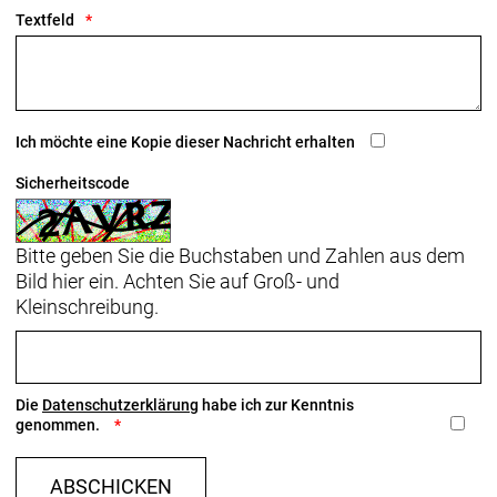
und macht deinen Kopf und deine Sicherheit zu
Textfeld
Teamaufkleber-Kits
Lieben wir nicht alle Aufkleber?! Erhältlich für die
XXX WaveCel Helme in den Farben Red, White und
Visibility Yellow lassen dich die offiziellen Trek-
Ich möchte eine Kopie dieser Nachricht erhalten
Segafredo-Teamaufkleber wie ein Profi aussehen.
Sicherheitscode
- Materialtyp: Feuchtigkeitsabführende Polster
Bitte geben Sie die Buchstaben und Zahlen aus dem
Bild hier ein. Achten Sie auf Groß- und
Kleinschreibung.
Die
Datenschutzerklärung
habe ich zur Kenntnis
genommen.
ABSCHICKEN