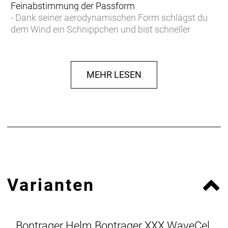
Feinabstimmung der Passform
- Dank seiner aerodynamischen Form schlägst du
dem Wind ein Schnippchen und bist schneller
unterwegs
- Zusätzliches NoSweat-Pad mit Silikonkanälen hält
Schweiß von den Augen fern und sorgt für stets
MEHR LESEN
klare Sicht
- Die Farben Viper Red, White und Radioactive
Yellow kommen mit einem Sticker-Kit von Team
Trek-Segafredo
- Unsere Crash Replacement Guarantee bietet
kostenlosen Ersatz, wenn dein Helm im ersten Jahr
ab Kaufdatum durch einen Sturz beschädigt wird
Laut einer kürzlich durchgeführten Studie schützt
Varianten
XXX WaveCel Rennradhelm im Vergleich zu
herkömmlichen Schaumhelmen den Kopf bis zu 5
Mal wirksamer vor Verletzungen durch bestimmte
Fahrradunfälle.*
Bontrager Helm Bontrager XXX WaveCel