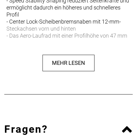
- Speed Stability Shaping reduziert Seitenkräfte und
ermöglicht dadurch ein höheres und schnelleres
Profil
- Center Lock-Scheibenbremsnaben mit 12-mm-
Steckachsen vorn und hinten
- Das Aero-Laufrad mit einer Profilhöhe von 47 mm
bietet beste Allround-Eigenschaften und beispiellose
Stabilität und vermittelt maximales Vertrauen
- Tubeless Ready (TLR) mit einer Innenweite von 21
MEHR LESEN
mm für eine bessere Reifenabstützung
- Nabe mit zuverlässigem Innenleben von DT Swiss
und 36fach verzahntem Zahnscheibenfreilauf für
ein samtweiches Fahrgefühl
- Lasergravierte Grafiken schaffen eine sportliche,
cleane Optik, ohne das Gewicht zu erhöhen
- Einschließlich TLR-Felgenband und -Ventilschaft
zusammen mit konventionellem Felgenband für
Schlauchreifen
Fragen?
Mit lebenslanger Garantie