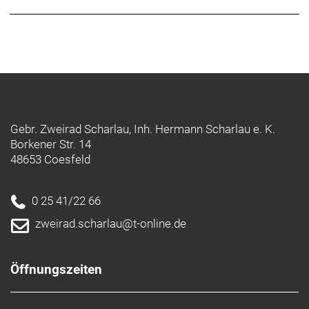
Aerodynamik und Stabilität bei allen drei
Profilhöhen.
Überlegene Aerodynamik
Im Gegensatz zu seinen Mitbewerbern, wurde das
Aeolus XXX für aerodynamische Performance bei
jeglichen Windbedingungen optimiert. Wir haben
über 10.000 Felgenprofile entwickelt und getestet,
Gebr. Zweirad Scharlau, Inh. Hermann Scharlau e. K.
um letztendlich drei Profilhöhen zu definieren, die
Borkener Str. 14
führend bei Speed, Stabilität und Gewicht sind.
48653 Coesfeld
Carbon Care
Wir möchten, dass du
0 25 41/22 66
zweirad.scharlau@t-online.de
Perfekt kombiniert
Bontrager bietet eine Tubless-Komplettsystem,
einschließlich Laufrädern, Reifen, Dichtmittel,
Öffnungszeiten
Ventilen und Felgenbändern. Für eine optimale
Performance und hohe Benutzerfreundlichkeit