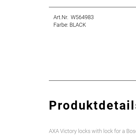
Art.Nr. W564983
Farbe: BLACK
Produktdetail
AXA Victory locks with lock for a Bos