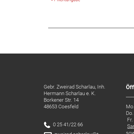
Gebr. Zweirad Scharlau, Inh.
Öf
Hermann Scharlau e. K.
Borkener Str. 14
48653 Coesfeld
Mo.
Do.
Fr
0 25 41/22 66
Sa
sow