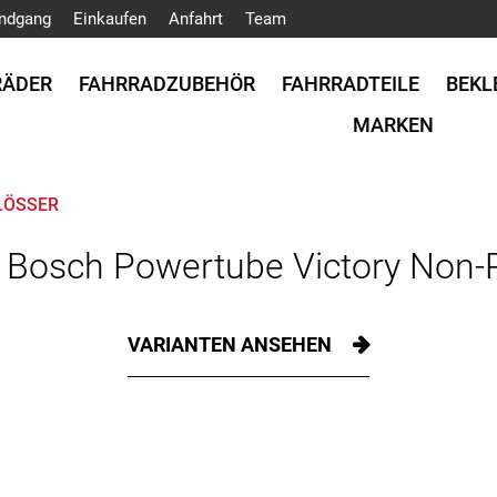
ndgang
Einkaufen
Anfahrt
Team
RÄDER
FAHRRADZUBEHÖR
FAHRRADTEILE
BEKL
MARKEN
LÖSSER
 Bosch Powertube Victory Non-
VARIANTEN ANSEHEN