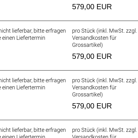
ks führt.
579,00 EUR
ielt auf eine herausragende Langlebigkeit und eine sowo
und natürlich für ein großartiges Tretgefühl. Exklusiv nu
icht lieferbar, bitte erfragen
pro Stück (inkl. MwSt. zzgl.
e einen Liefertermin
Versandkosten für
Grossartikel
)
579,00 EUR
erne Zugführung für Schaltwerk und Variosattelstütze, G
m ThruSkew Achse
icht lieferbar, bitte erfragen
pro Stück (inkl. MwSt. zzgl.
e einen Liefertermin
Versandkosten für
Grossartikel
)
579,00 EUR
00
icht lieferbar, bitte erfragen
pro Stück (inkl. MwSt. zzgl.
e einen Liefertermin
Versandkosten für