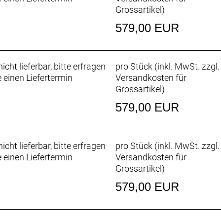
Grossartikel
)
579,00 EUR
ydraulische Scheibenbremse // Hydraulische Scheibenbr
se, 180 mm Scheibendurchmesser // Power BH-M286TF, 
-Loch, 180 mm
icht lieferbar, bitte erfragen
pro Stück (inkl. MwSt. zzgl.
e einen Liefertermin
Versandkosten für
Grossartikel
)
ydraulische Scheibenbremse // Hydraulische Scheibenb
579,00 EUR
se, 180 mm Scheibendurchmesser // Power BH-M286TF, 
-Loch, 180 mm
icht lieferbar, bitte erfragen
pro Stück (inkl. MwSt. zzgl.
e einen Liefertermin
Versandkosten für
ahtwulstkern, 30 TPI, 29 x 2.40
Grossartikel
)
579,00 EUR
er, verstellbare Federvorspannung, 46 mm Vorbiegung für
weg