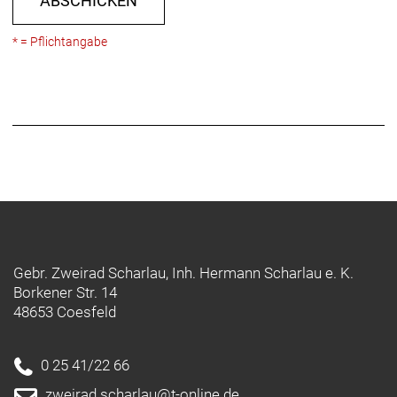
ABSCHICKEN
* = Pflichtangabe
Gebr. Zweirad Scharlau, Inh. Hermann Scharlau e. K.
Borkener Str. 14
48653 Coesfeld
0 25 41/22 66
zweirad.scharlau@t-online.de