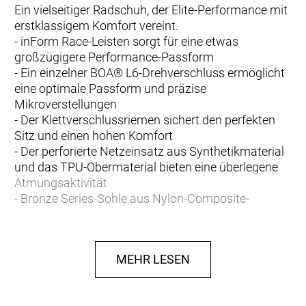
Ein vielseitiger Radschuh, der Elite-Performance mit
erstklassigem Komfort vereint.
- inForm Race-Leisten sorgt für eine etwas
großzügigere Performance-Passform
- Ein einzelner BOA® L6-Drehverschluss ermöglicht
eine optimale Passform und präzise
Mikroverstellungen
- Der Klettverschlussriemen sichert den perfekten
Sitz und einen hohen Komfort
- Der perforierte Netzeinsatz aus Synthetikmaterial
und das TPU-Obermaterial bieten eine überlegene
Atmungsaktivität
- Bronze Series-Sohle aus Nylon-Composite-
Material
- Steifigkeitsindex: 7 von 14
- Kompatibel mit 3-Loch-Pedalplatten und 2-Loch-
MEHR LESEN
SPD-Cleats (2-Loch-Montageplatte separat
erhältlich)