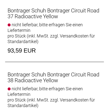
Extrem atmungsaktiv
Perforierungen im Oberschuh sorgen auch in den
Bontrager Schuh Bontrager Circuit Road
heißen Phasen deiner Ausfahrt für optimale
37 Radioactive Yellow
Ventilation.
nicht lieferbar, bitte erfragen Sie einen
Liefertermin
Luxuriöses Tragegefühl
pro Stück (inkl. MwSt. zzgl.
Versandkosten für
Die Kombination aus synthetischem Mesh und TPU
Standardartikel
)
am Oberschuh passt sich deiner Fußform perfekt
an – ein Feature, das sonst nur teureren
93,59 EUR
Radschuhen vorbehalten ist.
Hält die Ferse fest
Eine steife Fersenka
Bontrager Schuh Bontrager Circuit Road
38 Radioactive Yellow
Geht sich gut. Performt perfekt.
Die leichte, steife Bronze Series-Sohle aus Nylon-
nicht lieferbar, bitte erfragen Sie einen
Composite-Material garantiert eine konsistente
Liefertermin
Kraftübertragung auf langen Touren.
pro Stück (inkl. MwSt. zzgl.
Versandkosten für
Steifigkeitsindex: 7 von 14.
Standardartikel
)