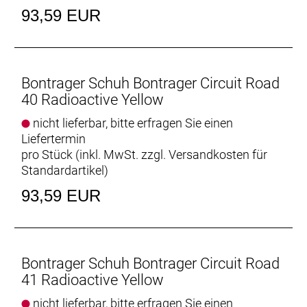
93,59 EUR
Bereit zum Einklicken
Kompatibel mit 3-Loch-Pedalplatten und 2-Loch-
SPD-Cleats (2-Loch-Montageplatte separat
erhältlich, Teile-Nr. 558863)
Bontrager Schuh Bontrager Circuit Road
Gut zu Fuß
40 Radioactive Yellow
Die strukturierte Ferse und der profilierte
nicht lieferbar, bitte erfragen Sie einen
Zehenbereich bieten einen sicheren Tritt bei letzten
Liefertermin
Rennvorbereitungen zu Fuß oder in der
pro Stück (inkl. MwSt. zzgl.
Versandkosten für
obligatorischen Café-Pause danach.
Standardartikel
)
- Fasergehalt (Liner): 100 % Mesh
93,59 EUR
- Fasergehalt (Sohle): 67 % Nylon 6 / 20 % Glasfaser
/ 5 % Carbonfaser / 5 % thermoplastisches
Polyurethan / 3 % Metall
- Fasergehalt (oben): 78 % thermoplastisches
Bontrager Schuh Bontrager Circuit Road
Polyurethan / 14 % Polyurethan / 6 % Mesh / 2 %
41 Radioactive Yellow
Nylon
nicht lieferbar, bitte erfragen Sie einen