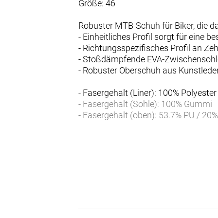
Größe: 46
Robuster MTB-Schuh für Biker, die d
- Einheitliches Profil sorgt für eine
- Richtungsspezifisches Profil an Z
- Stoßdämpfende EVA-Zwischensohl
- Robuster Oberschuh aus Kunstlede
- Fasergehalt (Liner): 100% Polyester
- Fasergehalt (Sohle): 100% Gummi
- Fasergehalt (oben): 53.7% PU / 20%