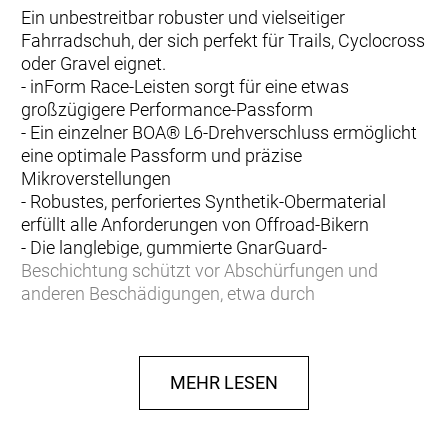
Ein unbestreitbar robuster und vielseitiger
Fahrradschuh, der sich perfekt für Trails, Cyclocross
oder Gravel eignet.
- inForm Race-Leisten sorgt für eine etwas
großzügigere Performance-Passform
- Ein einzelner BOA® L6-Drehverschluss ermöglicht
eine optimale Passform und präzise
Mikroverstellungen
- Robustes, perforiertes Synthetik-Obermaterial
erfüllt alle Anforderungen von Offroad-Bikern
- Die langlebige, gummierte GnarGuard-
Beschichtung schützt vor Abschürfungen und
anderen Beschädigungen, etwa durch
hochgeschleuderte Steine
- Bronze Series-Sohle aus Nylon-Composite-
Material ist steif, bietet aber trotzdem einen hohen
MEHR LESEN
Gehkomfort
- Steifigkeitsindex: 6 von 14
- Die Tachyon-Gummisohle sorgt für sicheren Halt