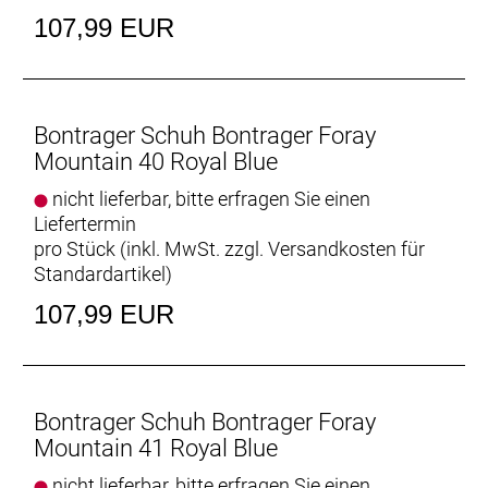
breiten Einstellbereich. Positionsmarkierungen
107,99 EUR
helfen bei der korrekten Montage und Ausrichtung
der Cleats.
Traktion to go
Die mitgelieferten abnehmbaren Zehenstollen aus
Bontrager Schuh Bontrager Foray
Nylon sorgen für zusätzliche Traktion auf losem
Mountain 40 Royal Blue
Untergrund.
nicht lieferbar, bitte erfragen Sie einen
Liefertermin
- Fasergehalt (Liner): 100 % Mesh
pro Stück (inkl. MwSt. zzgl.
Versandkosten für
- Fasergehalt (Sohle): 40 % Nylon / 40 % Gummi /
Standardartikel
)
12 % Glasfaser / 5 % thermoplastisches
Polyurethan / 3 % Metall
107,99 EUR
- Fasergehalt (oben): 55 % Polyurethan / 37 %
thermoplastisches Polyurethan / 6 % Mesh / 2 %
Nylon
Bontrager Schuh Bontrager Foray
Mountain 41 Royal Blue
nicht lieferbar, bitte erfragen Sie einen