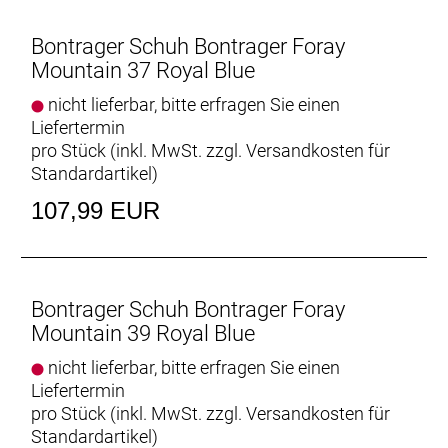
Für deine härtesten Rides
Bontrager Schuh Bontrager Foray
Robustes, perforiertes Synthetik-Obermaterial erfüllt
Mountain 37 Royal Blue
alle Anforderungen von Offroad-Bikern.
nicht lieferbar, bitte erfragen Sie einen
Liefertermin
Schrammenschutz
pro Stück (inkl. MwSt. zzgl.
Versandkosten für
Robuste, gummierte GnarGuard-Besätze schützen
Standardartikel
)
den Schuh vor Abrieb und allerlei Trail-Unrat.
107,99 EUR
Geht sich gut. Perfo
Die Bronze Series-So
Mehr Grip
Bontrager Schuh Bontrager Foray
Eine Tachyon-Sohle mit robusten Gummistollen
Mountain 39 Royal Blue
garantiert herausragenden Grip und hohe Traktion
auf jedem Untergrund.
nicht lieferbar, bitte erfragen Sie einen
Liefertermin
Eine sichere und souveräne Verbindung
pro Stück (inkl. MwSt. zzgl.
Versandkosten für
Kompatibel mit 2-Loch-SPD-Cleats und Platz für
Standardartikel
)