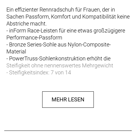
Ein effizienter Rennradschuh für Frauen, der in
Sachen Passform, Komfort und Kompatibilität keine
Abstriche macht.
- inForm Race-Leisten für eine etwas großzügigere
Performance-Passform
- Bronze Series-Sohle aus Nylon-Composite-
Material
- PowerTruss-Sohlenkonstruktion erhöht die
Steifigkeit ohne nennenswertes Mehrgewicht
- Steifigkeitsindex: 7 von 14
- Zuverlässiges 3-Riemen-Klettverschlusssystem
- Kompatibel mit 2-Loch-SPD- und 3-Loch-Cleats (2-
Loch-Platte separat erhältlich)
MEHR LESEN
- Fasergehalt (Liner): 100% Polyester
- Fasergehalt (Sohle): 85% Nylon, 15% Fiberglas
- Fasergehalt (oben): 58,7% PU, 10,9% Polyester,
30,4% Nylon