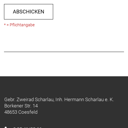
ABSCHICKEN
* = Pflichtangabe
Gebr. Zweirad Scharlau, Inh. Hermann Scharlau e. K.
Borkener Str. 14
48653 Coesfeld