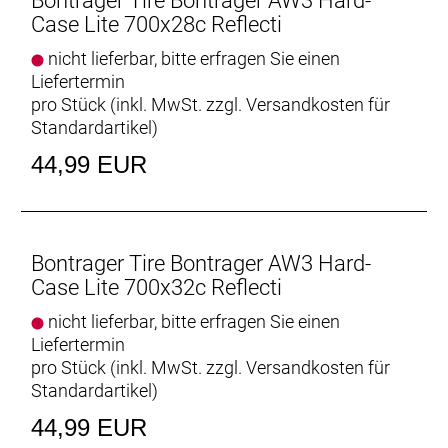
Bontrager Tire Bontrager AW3 Hard-
AW3-Reifen sind aus einer eigenentwickelten
Case Lite 700x28c Reflecti
langlebigen Gummimischung gefertigt, die auf jeder
Straßenoberfläche mit hoher Langlebigkeit und
nicht lieferbar, bitte erfragen Sie einen
geringem Rollwiderstand punktet.
Liefertermin
pro Stück (inkl. MwSt. zzgl.
Versandkosten für
Souveränes Fahrverhalten auf jeder Straße
Standardartikel
)
Die leichte Profilierung des AW3 sorgt auf schnellen
44,99 EUR
Rennradtouren und Pendlerstrecken für zusätzliche
Traktion und mehr Vertrauen in Kurven.
Allwetter-Performance
Der AW3 brilliert bei jedem Wetter. Er ist der
Bontrager Tire Bontrager AW3 Hard-
ultimative Sorglos-Rennradreifen für alle
Case Lite 700x32c Reflecti
Witterungsbedingungen.
nicht lieferbar, bitte erfragen Sie einen
Liefertermin
Verschiedene Größenoptionen
pro Stück (inkl. MwSt. zzgl.
Versandkosten für
Die Modelle AW3 Hard-Case Lite und AW3 Hard-
Standardartikel
)
Case sind in vier Reifengrößen von 25C bis 38C
erhältlich und damit ideal für Rennradfahrer und
44,99 EUR
Pendler.