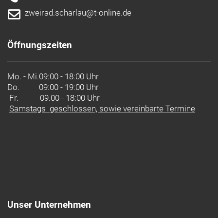
Vorderradbremse: Shimano MT-200 hydraulischer
zweirad.scharlau@t-online.de
Bremssattel // Shimano MT-200 hydraulischer
Bremssattel
Shimano RT26, 6-Loch-Scheibenaufnahme,
Öffnungszeiten
180 mm
Vorne/Hinten: 180 mm
Mo. - Mi.
09:00 - 18:00 Uhr
Gabel: Aluminium, gerade/konische Holme
Do.
09:00 - 19:00 Uhr
Fr. 09.00 - 18:00 Uhr
Schaltwerk hinten: Shimano Deore M5120, langer
Samstags geschlossen, sowie vereinbarte Termine
Käfig
Kurbelsatz: ProWheel, Aluminium, 170 mm
Kurbelarmlänge
Kassette: Shimano Deore M4100, 11-42 Z., 10fach
Kette: KMC E10T EPT, rostbeständig
Unser Unternehmen