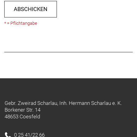
Technology
ABSCHICKEN
Rahmengröße: M
* = Pflichtangabe
Rahmenmaterial: Aluminium
Gangschaltung: Shimano Deore M5120, langer
Käfig
Anzahl Gänge: 1
Schalthebel: Shimano Deore M4100, 10fach
Hinterradbremse: Shimano MT-200 hydraulischer
Bremssattel // Shimano MT-200 hydraulischer
Gebr. Zweirad Scharlau, Inh. Hermann Scharlau e. K.
Bremssattel
Borkener Str. 14
Shimano RT26, 6-Loch-Scheibenaufnahme,
48653 Coesfeld
180 mm
Vorne/Hinten: 180 mm
0 25 41/22 66