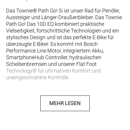
Das Townie® Path Go! 5i ist unser Rad für Pendler,
Aussteiger und Länger-Draußenbleiber. Das Townie
Path Go! Das 10D EQ kombiniert praktische
Vielseitigkeit, fortschrittliche Technologien und ein
stylisches Design und ist das perfekte E-Bike für
überzeugte E-Biker. Es kommt mit Bosch
Performance Line Motor, integriertem Akku,
SmartphoneHub Controller, hydraulischen
Scheibenbremsen und unserer Flat Foot
Technology® für ultimativen Komfort und
uneingeschränkte Kontrolle.
Du möchtest abseits ausgefahrener Pfade mehr
entdecken. Mit 10 Gängen, kraftvoll zupackenden
MEHR LESEN
hydraulischen Scheibenbremsen und 27,5" großen
Reifen bist du in holprigem Terrain mit jeder Menge
Traktion und Kontrolle unterwegs. Der im Rahmen
integrierte Akku mit einer Reichweite von bis zu 100