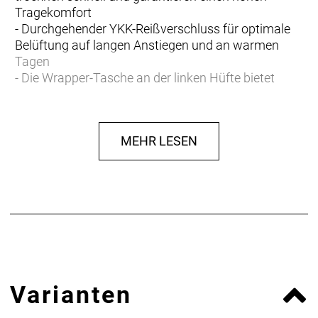
Tragekomfort
- Durchgehender YKK-Reißverschluss für optimale
Belüftung auf langen Anstiegen und an warmen
Tagen
- Die Wrapper-Tasche an der linken Hüfte bietet
einen leicht zugänglichen zusätzlichen Stauraum
- Eine RV-Sicherheitstasche hinten mit Kabeltunnel
auf dem Rücken für Kopfhörerkabel
MEHR LESEN
- Drei offene Rückentaschen bieten bequemen
Zugriff auf alles Wesentliche
- Verlängerter Rücken für eine optimale Passform
auf dem Bike und zusätzlichen Wetterschutz
- Eng anliegender Schnitt mit aerodynamischer
Passform für verbesserte Performance
- Materialtyp: Strick
- Fasergehalt: 98% Polyester, 2% Spandex
Varianten