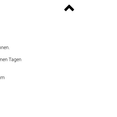
nnen.
rmen Tagen
aum
z