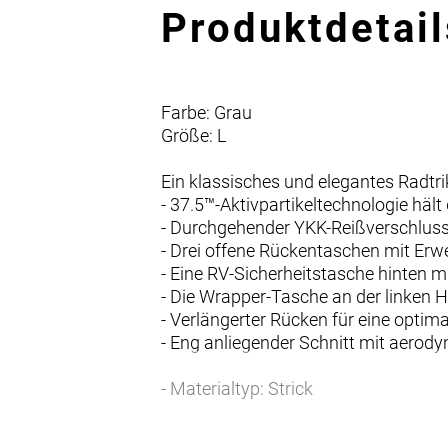
Produktdetail
Farbe: Grau
Größe: L
Ein klassisches und elegantes Radtri
- 37.5™-Aktivpartikeltechnologie häl
- Durchgehender YKK-Reißverschluss
- Drei offene Rückentaschen mit Erw
- Eine RV-Sicherheitstasche hinten m
- Die Wrapper-Tasche an der linken H
- Verlängerter Rücken für eine opti
- Eng anliegender Schnitt mit aero
- Materialtyp: Strick
- Fasergehalt: 99% Polyester, 1% Sp