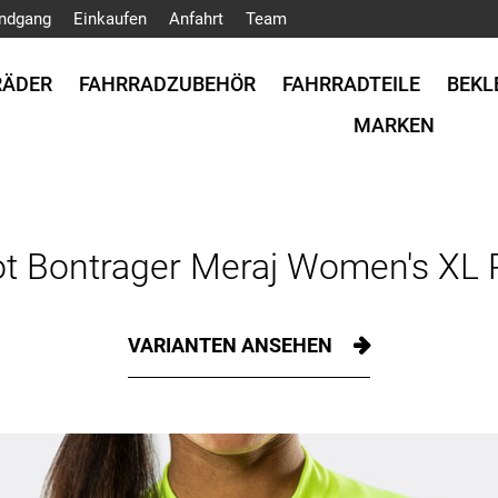
ndgang
Einkaufen
Anfahrt
Team
RÄDER
FAHRRADZUBEHÖR
FAHRRADTEILE
BEKL
MARKEN
ot Bontrager Meraj Women's XL R
VARIANTEN ANSEHEN