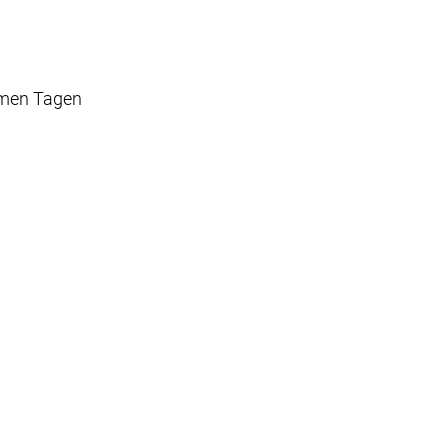
rmen Tagen
z